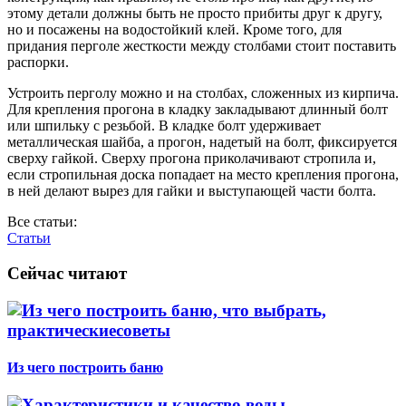
этому детали должны быть не просто прибиты друг к дру­гу,
но и посажены на водостойкий клей. Кроме того, для
придания перголе жесткости между столбами стоит поста­вить
распорки.
Устроить перголу можно и на столбах, сложенных из кир­пича.
Для крепления прогона в кладку закладывают длинный болт
или шпильку с резьбой. В кладке болт удер­живает
металлическая шайба, а прогон, надетый на болт, фиксируется
сверху гайкой. Сверху прогона приколачи­вают стропила и,
если стропильная доска попадает на место крепления прогона,
в ней делают вырез для гайки и выступа­ющей части болта.
Все статьи:
Статьи
Сейчас читают
Из чего построить баню