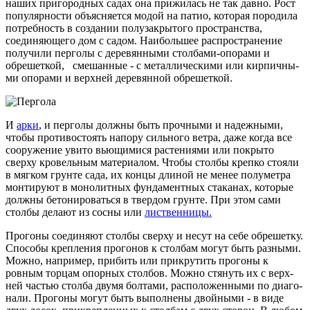
наших пригородных садах она прижилась не так давно. Рост
по­пулярности объясняется модой на патио, которая породила
потребность в создании полузакрытого пространства,
соединяющего дом с садом. Наибольшее распространение
получи­ли перголы с деревянными столбами-опорами и
обрешеткой, смешанные - с металлическими или кирпичны­
ми опорами и верхней деревянной обрешеткой.
И
арки
, и перголы должны быть прочными и надежными,
чтобы противостоять напору сильного ветра, даже когда все
сооружение увито вьющимися растениями или покрыто
сверху кровельным материалом. Чтобы столбы крепко стояли
в мягком грунте сада, их концы длиной не менее полуметра
монтируют в монолитных фундаментных стаканах, которые
должны бетонироваться в твердом грунте. При этом сами
столбы делают из сосны или
лиственницы.
Прогоны соединяют столбы сверху и несут на себе обрешет­ку.
Способы крепления прогонов к столбам могут быть разны­ми.
Можно, например, прибить или прикрутить прогоны к
ровным торцам опорных столбов. Можно стянуть их с верх­
ней частью столба двумя болтами, расположенными по диаго­
нали. Прогоны могут быть выполнены двойны­ми - в виде