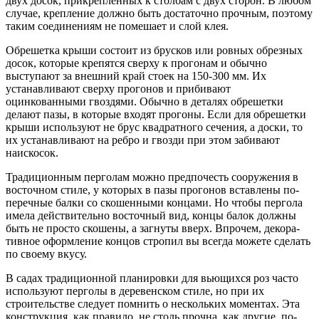
двух досок, прикрепленных к столбам с двух сторон. В любом
случае, крепление должно быть достаточно прочным, поэтому
таким соединениям не помеша­ет и слой клея.
Обрешетка крыши состоит из брусков или ровных обрезных
досок, которые крепятся сверху к прогонам и обычно
выступают за внешний край стоек на 150-300 мм. Их
устанавливают сверху прогонов и прибивают
оцинкованными гвоздями. Обыч­но в деталях обрешетки
делают пазы, в которые входят прого­ны. Если для обрешетки
крыши используют не брус квадратно­го сечения, а доски, то
их устанавливают на ребро и гвозди при этом забивают
наискосок.
Традиционным перголам можно предпочесть сооружения в
восточном стиле, у которых в пазы прогонов вставлены по­
перечные балки со скошенными концами. Но чтобы пергола
имела действительно восточный вид, концы балок должны
быть не просто скошены, а загнуты вверх. Впрочем, декора­
тивное оформление концов стропил вы всегда можете сделать
по своему вкусу.
В садах традиционной планировки для вьющихся роз ча­сто
используют перголы в деревенском стиле, но при их
строительстве следует помнить о нескольких моментах. Эта
конструкция, как правило, не столь прочна, как другие, по­