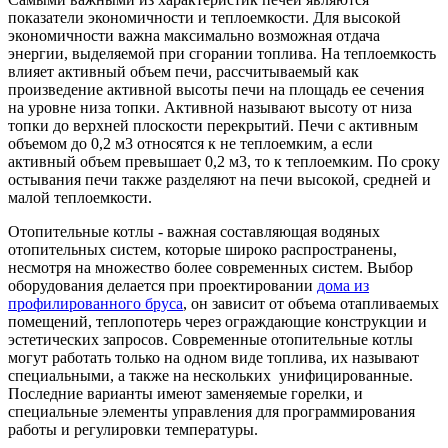
показатели экономичности и теплоемкости. Для высокой
экономичности важна максимально возможная отдача
энергии, выделяемой при сгорании топлива. На тепло­емкость
влияет активный объем печи, рассчитываемый как
произведение активной высоты печи на площадь ее сечения
на уровне низа топки. Активной называют высоту от низа
топки до верхней плоскости перекрытий. Печи с активным
объемом до 0,2 м3 относятся к не теплоем­ким, а если
активный объем превышает 0,2 м3, то к теп­лоемким. По сроку
остывания печи также разделяют на печи высокой, средней и
малой теплоемкости.
Отопительные котлы - важная составляющая во­дяных
отопительных систем, которые широко распро­странены,
несмотря на множество более современных систем. Выбор
оборудования делается при проекти­ровании
дома из
профилированного бруса
, он зависит от объема отапливаемых
помеще­ний, теплопотерь через ограждающие конструкции и
эстетических запросов. Современные отопительные котлы
могут работать только на одном виде топлива, их называют
специальными, а также на нескольких унифицированные.
Последние варианты имеют заме­няемые горелки, и
специальные элементы управления для программирования
работы и регулировки темпе­ратуры.