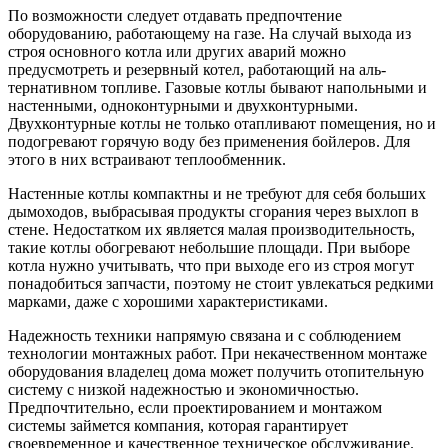
По возможности следует отдавать предпочтение
оборудованию, работающему на газе. На случай выхо­да из
строя основного котла или других аварий можно
предусмотреть и резервный котел, работающий на аль­
тернативном топливе. Газовые котлы бывают наполь­ными и
настенными, одноконтурными и двухконтурными.
Двухконтурные котлы не только отапливают помещения, но и
подогревают горячую воду без при­менения бойлеров. Для
этого в них встраивают тепло­обменник.
Настенные котлы компактны и не требуют для себя больших
дымоходов, выбрасывая продукты сгорания че­рез выхлоп в
стене. Недостатком их является малая про­изводительность,
такие котлы обогревают небольшие площади. При выборе
котла нужно учитывать, что при вы­ходе его из строя могут
понадобиться запчасти, поэтому не стоит увлекаться редкими
марками, даже с хороши­ми характеристиками.
Надежность техники напрямую связана и с соблю­дением
технологии монтажных работ. При некачествен­ном монтаже
оборудования владелец дома может полу­чить отопительную
систему с низкой надежностью и экономичностью.
Предпочтительно, если проектирова­нием и монтажом
системы займется компания, которая гарантирует
своевременное и качественное техническое обслуживание.