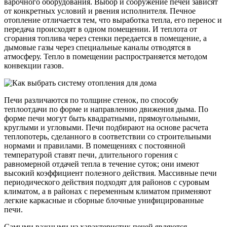
варочного оборудования. Выбор и сооружение печей зависят
от конкретных условий и рвения исполнителя. Печное
отопление отличается тем, что выработка тепла, его перенос и
передача про­исходят в одном помещении. И теплота от
сгорания топ­лива через стенки передается в помещение, а
дымовые газы через специальные каналы отводятся в
атмосфе­ру. Тепло в помещении распространяется методом
кон­векции газов.
Печи различаются по толщине стенок, по способу
теплоотдачи по форме и направлению движения дыма. По
форме печи могут быть квадратными, прямоугольны­ми,
круглыми и угловыми. Печи подбирают на основе расчета
теплопотерь, сделанного в соответствии со стро­ительными
нормами и правилами. В помещениях с по­стоянной
температурой ставят печи, длительного горе­ния с
равномерной отдачей тепла в течение суток; они имеют
высокий коэффициент полезного действия. Мас­сивные печи
периодического действия подходят для рай­онов с суровым
климатом, а в районах с переменным климатом применяют
легкие каркасные и сборные блоч­ные унифицированные
печи.
Самыми важными из характеристик печей являются