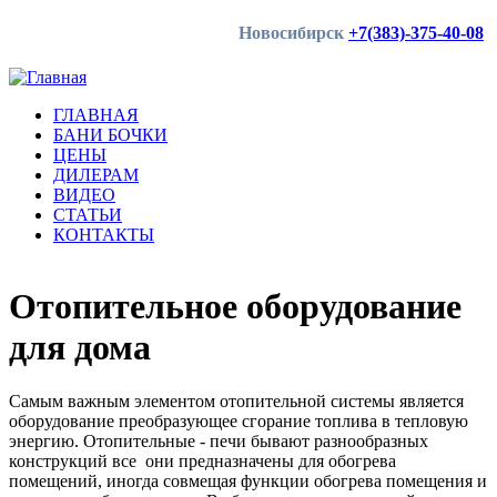
Новосибирск
+7(383)-375-40-08
ГЛАВНАЯ
БАНИ БОЧКИ
ЦЕНЫ
ДИЛЕРАМ
ГЛАВНАЯ
ВИДЕО
БАНИ БОЧКИ
СТАТЬИ
ЦЕНЫ
КОНТАКТЫ
ДИЛЕРАМ
ВИДЕО
СТАТЬИ
КОНТАКТЫ
Купить!
Купить!
Купить!
Террасная доска
Полок для бани
Доска для бани
Отопительное оборудование
для дома
бочки из Кедра по
из лиственницы
из Кедра сорт-
Самым важным элементом отопительной системы является
цене сосны
Экстра!
оборудование преобразующее сгорание топлива в тепловую
энергию. Отопительные - печи бывают разнообразных
конструкций все они предназначены для обогрева
помещений, иногда совмещая функции обогрева помещения и